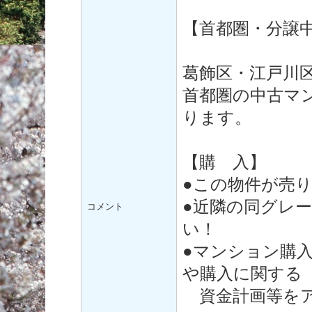
【首都圏・分譲
葛飾区・江戸川
首都圏の中古マ
ります。
【購 入】
●この物件が売
●近隣の同グレ
コメント
い！
●マンション購
や購入に関する
資金計画等をア