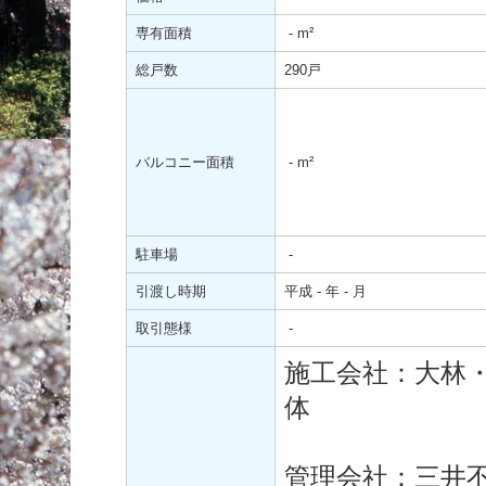
専有面積
-
m²
総戸数
290戸
バルコニー面積
-
m²
駐車場
-
引渡し時期
平成 - 年 - 月
取引態様
-
施工会社：大林
体
管理会社：三井