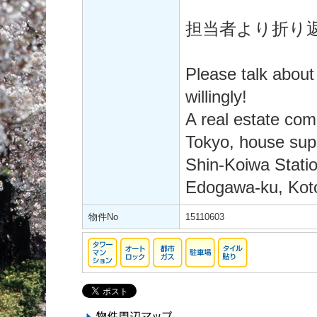
担当者より折り
Please talk about
willingly!
A real estate co
Tokyo, house supp
Shin-Koiwa Statio
Edogawa-ku, Koto
物件No
15110603