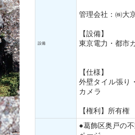
管理会社：㈱大
【設備】
東京電力・都市
設備
【仕様】
外壁タイル張り
カメラ
【権利】所有権
●葛飾区奥戸の