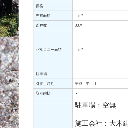
価格
専有面積
-
m²
総戸数
33戸
バルコニー面積
-
m²
駐車場
-
引渡し時期
平成 - 年 - 月
取引態様
-
駐車場：空無
施工会社：大木