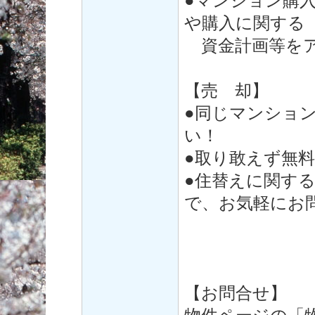
●マンション購
や購入に関する
資金計画等をア
【売 却】
●同じマンショ
い！
●取り敢えず無
●住替えに関す
で、お気軽にお
【お問合せ】