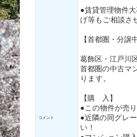
●賃貸管理物件
げ等もご相談さ
【首都圏・分譲
葛飾区・江戸川
首都圏の中古マ
ります。
【購 入】
●この物件が売
●近隣の同グレ
コメント
い！