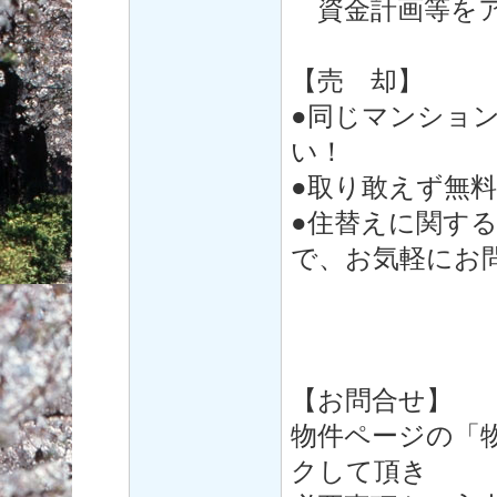
資金計画等をア
【売 却】
●同じマンショ
い！
●取り敢えず無
●住替えに関す
で、お気軽にお
【お問合せ】
物件ページの「
クして頂き