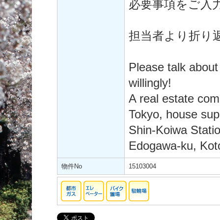
必要事項をご入
担当者より折り
Please talk about
willingly!
A real estate co
Tokyo, house supp
Shin-Koiwa Statio
Edogawa-ku, Koto
物件No
15103004