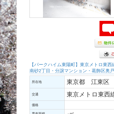
【パークハイム東陽町】東京メトロ東西
南砂2丁目・分譲マンション・葛飾区奥
東京都 江東区 
所在地
東京メトロ東西線
交通
価格
専有面積
-
m²