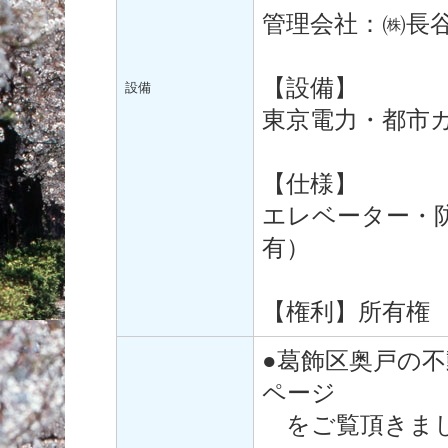
管理会社：㈱長
【設備】
設備
東京電力・都市
【仕様】
エレベーター・
有）
【権利】所有権
●葛飾区奥戸の
ページ
をご覧頂きまし