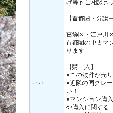
げ等もご相談さ
【首都圏・分譲
葛飾区・江戸川
首都圏の中古マ
ります。
【購 入】
●この物件が売
●近隣の同グレ
コメント
い！
●マンション購
や購入に関する