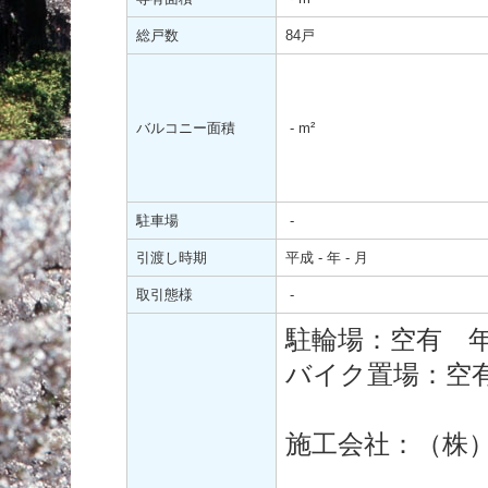
総戸数
84戸
バルコニー面積
-
m²
駐車場
-
引渡し時期
平成 - 年 - 月
取引態様
-
駐輪場：空有 年/
バイク置場：空有 
施工会社：（株