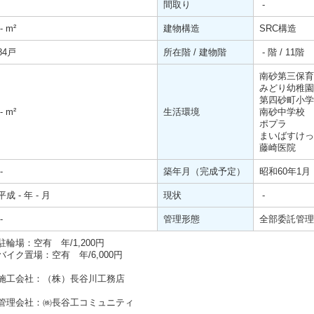
間取り
-
-
m²
建物構造
SRC構造
84戸
所在階 / 建物階
- 階 / 11階
南砂第三保育
みどり幼稚
第四砂町小学
-
m²
生活環境
南砂中学校
ポプラ 
まいばすけっ
藤崎医院
-
築年月（完成予定）
昭和60年1月
平成 - 年 - 月
現状
-
-
管理形態
全部委託管理
駐輪場：空有 年/1,200円
バイク置場：空有 年/6,000円
施工会社：（株）長谷川工務店
管理会社：㈱長谷工コミュニティ