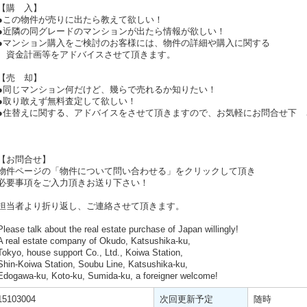
【購 入】
●この物件が売りに出たら教えて欲しい！
●近隣の同グレードのマンションが出たら情報が欲しい！
●マンション購入をご検討のお客様には、物件の詳細や購入に関する
資金計画等をアドバイスさせて頂きます。
【売 却】
●同じマンション何だけど、幾らで売れるか知りたい！
●取り敢えず無料査定して欲しい！
●住替えに関する、アドバイスをさせて頂きますので、お気軽にお問合せ下 
【お問合せ】
物件ページの「物件について問い合わせる」をクリックして頂き
必要事項をご入力頂きお送り下さい！
担当者より折り返し、ご連絡させて頂きます。
Please talk about the real estate purchase of Japan willingly!
A real estate company of Okudo, Katsushika-ku,
Tokyo, house support Co., Ltd., Koiwa Station,
Shin-Koiwa Station, Soubu Line, Katsushika-ku,
Edogawa-ku, Koto-ku, Sumida-ku, a foreigner welcome!
15103004
次回更新予定
随時