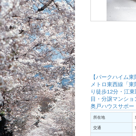
【パークハイム東
メトロ東西線「東
り徒歩12分・江東
目・分譲マンショ
奥戸ハウスサポー
所在地
交通