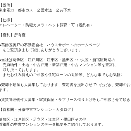
【設備】
東京電力・都市ガス・公営水道・公共下水
【仕様】
エレベーター・防犯カメラ・ペット飼育：可（規約有）
【権利】所有権
●葛飾区奥戸の不動産会社 ハウスサポートのホームページ
をご覧頂きまして誠にありがとうございます。
●当社は葛飾区・江戸川区・江東区・墨田区・中央区・新宿区周辺の
売買物件・土地・中古戸建・新築戸建・中古マンション等を豊富に
取り扱っております。
またお住み替えのご相談や住宅ローンの返済等、どんな事でもお気軽に 
●売却不動産も大募集しております、査定書を提出させていただき、売却のお
ます。
●賃貸管理物件大募集・家賃保証・サブリース借り上げ等もご相談させて頂き
【首都圏・分譲中古マンション・カタログ】
葛飾区・江戸川区・足立区・江東区・墨田区その他
首都圏の中古マンションのデータ概要をご紹介しております。