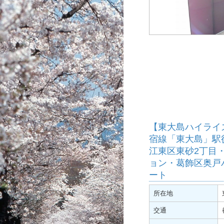
【東大島ハイライ
宿線「東大島」駅
江東区東砂2丁目
ョン・葛飾区奥戸
ート
所在地
交通