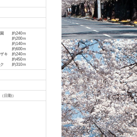
園 約240ｍ
園 約200ｍ
 約140ｍ
 約600ｍ
ザキ 約240ｍ
ト 約450ｍ
ク 約310ｍ
（日勤）