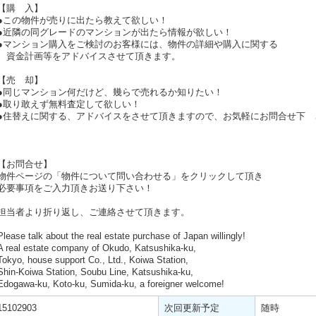
【購 入】
●この物件が売りに出たら教えて欲しい！
●近隣の同グレードのマンションが出たら情報が欲しい！
●マンション購入をご検討のお客様には、物件の詳細や購入に関する
資金計画等をアドバイスさせて頂きます。
【売 却】
●同じマンション何だけど、幾らで売れるか知りたい！
●取り敢えず無料査定して欲しい！
●住替えに関する、アドバイスをさせて頂きますので、お気軽にお問合せ下 
【お問合せ】
物件ページの「物件について問い合わせる」をクリックして頂き
必要事項をご入力頂きお送り下さい！
担当者より折り返し、ご連絡させて頂きます。
Please talk about the real estate purchase of Japan willingly!
A real estate company of Okudo, Katsushika-ku,
Tokyo, house support Co., Ltd., Koiwa Station,
Shin-Koiwa Station, Soubu Line, Katsushika-ku,
Edogawa-ku, Koto-ku, Sumida-ku, a foreigner welcome!
15102903
次回更新予定
随時