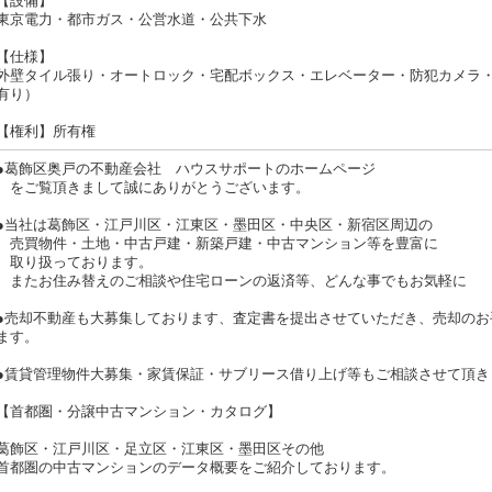
【設備】
東京電力・都市ガス・公営水道・公共下水
【仕様】
外壁タイル張り・オートロック・宅配ボックス・エレベーター・防犯カメラ
有り）
【権利】所有権
●葛飾区奥戸の不動産会社 ハウスサポートのホームページ
をご覧頂きまして誠にありがとうございます。
●当社は葛飾区・江戸川区・江東区・墨田区・中央区・新宿区周辺の
売買物件・土地・中古戸建・新築戸建・中古マンション等を豊富に
取り扱っております。
またお住み替えのご相談や住宅ローンの返済等、どんな事でもお気軽に 
●売却不動産も大募集しております、査定書を提出させていただき、売却のお
ます。
●賃貸管理物件大募集・家賃保証・サブリース借り上げ等もご相談させて頂き
【首都圏・分譲中古マンション・カタログ】
葛飾区・江戸川区・足立区・江東区・墨田区その他
首都圏の中古マンションのデータ概要をご紹介しております。