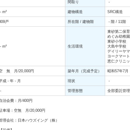
間取り
-
-
m²
建物構造
SRC構造
309戸
所在階 / 建物階
- 階 / 11階
東砂第二保育
めぐみ幼稚
東砂小学校
-
m²
生活環境
大島中学校
デイリーヤマ
ヨークマー
恵仁クリニッ
空 無 月/20,000円
築年月（完成予定）
昭和57年7月
平成 - 年 - 月
現状
-
-
管理形態
全部委託管理
自治会費：月/400円
駐車場：空無 月/20,000円
管理会社：日本ハウズイング（株）