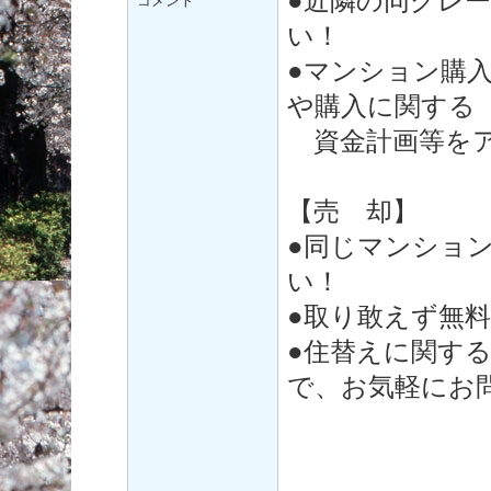
●近隣の同グレ
コメント
い！
●マンション購
や購入に関する
資金計画等をア
【売 却】
●同じマンショ
い！
●取り敢えず無
●住替えに関す
で、お気軽にお