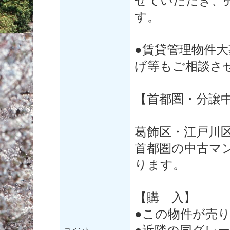
せていただき、
す。
●賃貸管理物件
げ等もご相談さ
【首都圏・分譲
葛飾区・江戸川
首都圏の中古マ
ります。
【購 入】
●この物件が売