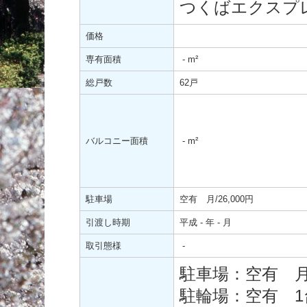
つくばエクスプ
価格
専有面積
-
m²
総戸数
62戸
バルコニー面積
-
m²
駐車場
空有 月/26,000円
引渡し時期
平成 - 年 - 月
取引態様
-
駐車場：空有 月/2
駐輪場：空有 1