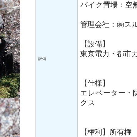
バイク置場：空無 
管理会社：㈱ス
【設備】
東京電力・都市
設備
【仕様】
エレベーター・
クス
【権利】所有権