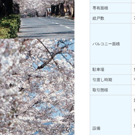
専有面積
総戸数
バルコニー面積
駐車場
引渡し時期
取引態様
設備