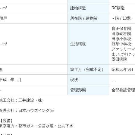
-
m²
建物構造
RC構造
78戸
所在階 / 建物階
- 階 / 10階
育正保育園
田原幼稚園
田原小学校
-
m²
生活環境
浅草中学校
ファミリーマ
まいばすけっ
墨田病院 
無
築年月（完成予定）
昭和55年9月
平成 - 年 - 月
現状
-
-
管理形態
全部委託管理
施工会社：三井建設（株）
管理会社：日本ハウズイング㈱
【設備】
東京電力・都市ガス・公営水道・公共下水