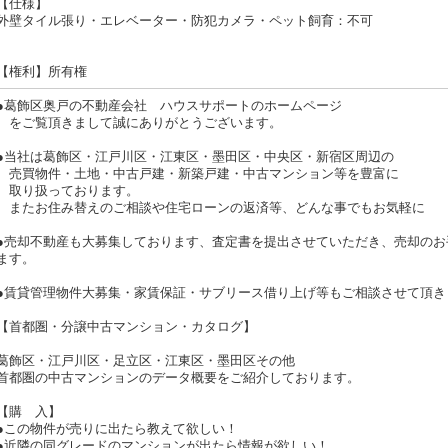
【仕様】
外壁タイル張り・エレベーター・防犯カメラ・ペット飼育：不可
【権利】所有権
●葛飾区奥戸の不動産会社 ハウスサポートのホームページ
をご覧頂きまして誠にありがとうございます。
●当社は葛飾区・江戸川区・江東区・墨田区・中央区・新宿区周辺の
売買物件・土地・中古戸建・新築戸建・中古マンション等を豊富に
取り扱っております。
またお住み替えのご相談や住宅ローンの返済等、どんな事でもお気軽に 
●売却不動産も大募集しております、査定書を提出させていただき、売却のお
ます。
●賃貸管理物件大募集・家賃保証・サブリース借り上げ等もご相談させて頂き
【首都圏・分譲中古マンション・カタログ】
葛飾区・江戸川区・足立区・江東区・墨田区その他
首都圏の中古マンションのデータ概要をご紹介しております。
【購 入】
●この物件が売りに出たら教えて欲しい！
●近隣の同グレードのマンションが出たら情報が欲しい！