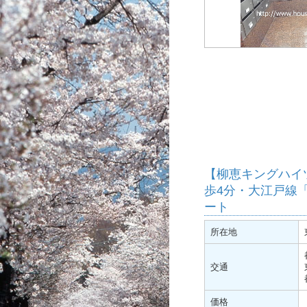
【柳恵キングハイ
歩4分・大江戸線
ート
所在地
交通
価格