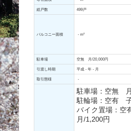
総戸数
499戸
バルコニー面積
-
m²
駐車場
空無 月/20,000円
引渡し時期
平成 - 年 - 月
取引態様
-
駐車場：空無 月/
駐輪場：空有 子供
バイク置場：空有 
月/1,200円