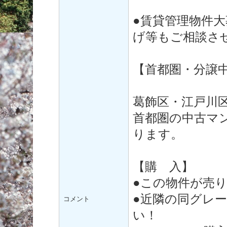
●賃貸管理物件
げ等もご相談さ
【首都圏・分譲
葛飾区・江戸川
首都圏の中古マ
ります。
【購 入】
●この物件が売
●近隣の同グレ
コメント
い！