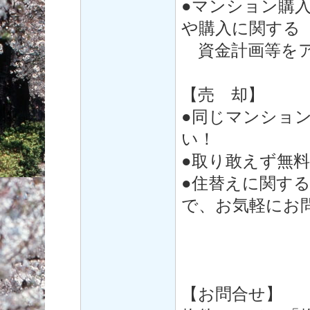
●マンション購
や購入に関する
資金計画等をア
【売 却】
●同じマンショ
い！
●取り敢えず無
●住替えに関す
で、お気軽にお
【お問合せ】