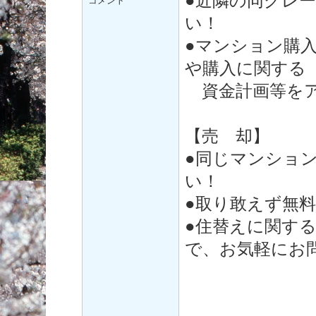
●近隣の同グレ
コメント
い！
●マンション購
や購入に関する
資金計画等をア
【売 却】
●同じマンショ
い！
●取り敢えず無
●住替えに関す
で、お気軽にお