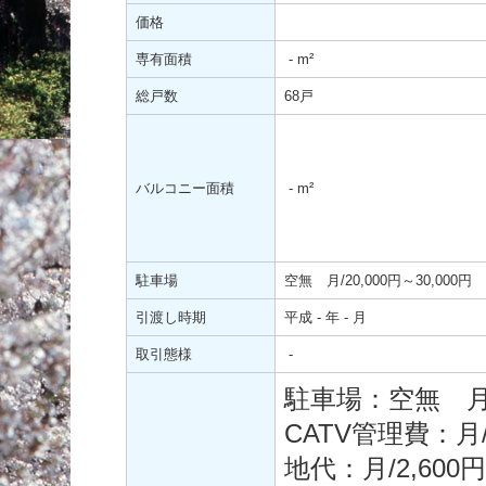
価格
専有面積
-
m²
総戸数
68戸
バルコニー面積
-
m²
駐車場
空無 月/20,000円～30,000円
引渡し時期
平成 - 年 - 月
取引態様
-
駐車場：空無 月/2
CATV管理費：月/
地代：月/2,600円