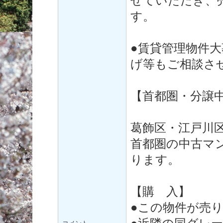
せていただき、
す。
●賃貸管理物件
げ等もご相談さ
【首都圏・分譲
葛飾区・江戸川
首都圏の中古マ
ります。
【購 入】
●この物件が売