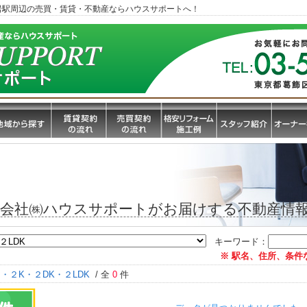
岩駅周辺の売買・賃貸・不動産ならハウスサポートへ！
産会社㈱ハウスサポートがお届けする不動産情
キーワード：
※ 駅名、住所、条件
・２K・２DK・２LDK
/ 全
0
件